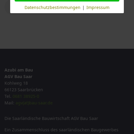
Datenschutzbestimmungen
|
Impressum
Azubi am Bau
AGV Bau Saar
Kohlweg 18
66123 Saarbrücken
Tel.
0681 38925-0
Mail:
agv(at)bau-saar.de
Die Saarländische Bauwirtschaft AGV Bau Saar
Ein Zusammenschluss des saarländischen Baugewerbes