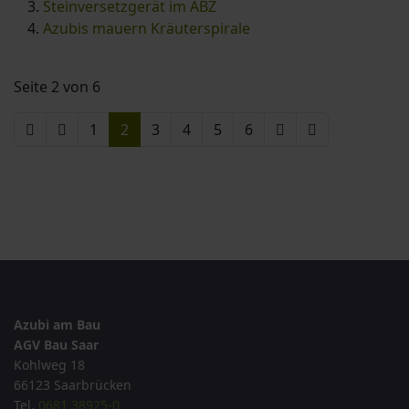
Steinversetzgerät im ABZ
Azubis mauern Kräuterspirale
Seite 2 von 6
1
2
3
4
5
6
Azubi am Bau
AGV Bau Saar
Kohlweg 18
66123 Saarbrücken
Tel.
0681 38925-0