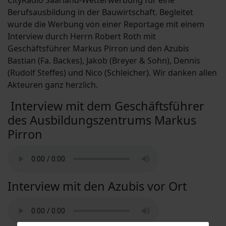
CityRadio Saarland-Wetterwerbung für eine
Berufsausbildung in der Bauwirtschaft. Begleitet
wurde die Werbung von einer Reportage mit einem
Interview durch Herrn Robert Roth mit
Geschäftsführer Markus Pirron und den Azubis
Bastian (Fa. Backes), Jakob (Breyer & Sohn), Dennis
(Rudolf Steffes) und Nico (Schleicher). Wir danken allen
Akteuren ganz herzlich.
Interview mit dem Geschäftsführer
des Ausbildungszentrums Markus
Pirron
Interview mit den Azubis vor Ort