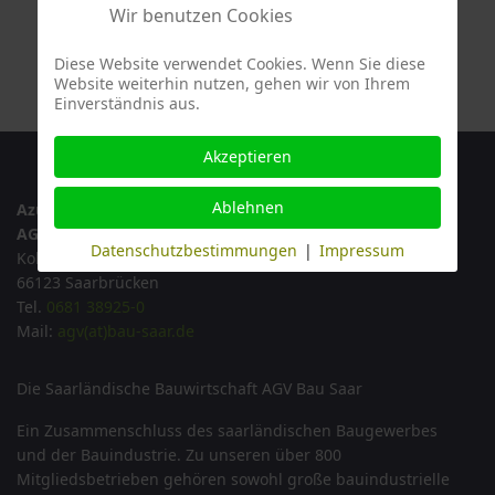
Wir benutzen Cookies
Diese Website verwendet Cookies. Wenn Sie diese
Website weiterhin nutzen, gehen wir von Ihrem
Einverständnis aus.
Akzeptieren
Ablehnen
Azubi am Bau
AGV Bau Saar
Datenschutzbestimmungen
|
Impressum
Kohlweg 18
66123 Saarbrücken
Tel.
0681 38925-0
Mail:
agv(at)bau-saar.de
Die Saarländische Bauwirtschaft AGV Bau Saar
Ein Zusammenschluss des saarländischen Baugewerbes
und der Bauindustrie. Zu unseren über 800
Mitgliedsbetrieben gehören sowohl große bauindustrielle